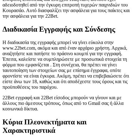
αδειοδοτηθεί από την έγκυρη επιτροπή τυχερών παιχνιδιών του
Κουρασάο. Αυτό διασφαλίζει την ασφάλεια για τους παίκτες και
την ασφάλεια για την 22Bet.
Διαδικασία Εγγραφής και Σύνδεσης
Η διαδικασία της εγγραφής μπορεί να γίνει εύκολα στην
www.22bet.com, ακόμα και από έναν αρχάριο χρήστη. Αρχικά,
αναζητήστε και πατήστε το πράσινο κουμπί για την εγγραφή.
Έπειτα, καλείστε να συμπληρώσετε με προσωπικά στοιχεία τη
φόρμα που εμφανίζεται . Στη συνέχεια, θα πρέπει να γίνει
ταυτοποίηση των στοιχείων σας με επίσημα έγγραφα, οπότε
φροντίστε να είναι έγκυρα. Ακόμη, πρέπει να επιβεβαιώσετε ότι
είστε άνω των 18, καθώς και ότι αποδέχεστε τους όρους και τις
προϋποθέσεις του παρόχου.
22Bet εγγραφή και 22Bet είσοδος μπορούν να γίνουν και με
άλλους πιο άμεσους τρόπους, όπως από το Gmail σας ή άλλα
κοινωνικά δίκτυα.
Κύρια Πλεονεκτήματα και
Χαρακτηριστικά