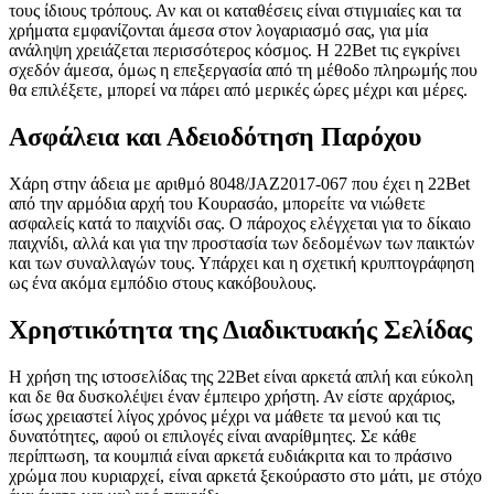
τους ίδιους τρόπους. Αν και οι καταθέσεις είναι στιγμιαίες και τα
χρήματα εμφανίζονται άμεσα στον λογαριασμό σας, για μία
ανάληψη χρειάζεται περισσότερος κόσμος. Η 22Bet τις εγκρίνει
σχεδόν άμεσα, όμως η επεξεργασία από τη μέθοδο πληρωμής που
θα επιλέξετε, μπορεί να πάρει από μερικές ώρες μέχρι και μέρες.
Ασφάλεια και Αδειοδότηση Παρόχου
Χάρη στην άδεια με αριθμό 8048/JAZ2017-067 που έχει η 22Bet
από την αρμόδια αρχή του Κουρασάο, μπορείτε να νιώθετε
ασφαλείς κατά το παιχνίδι σας. Ο πάροχος ελέγχεται για το δίκαιο
παιχνίδι, αλλά και για την προστασία των δεδομένων των παικτών
και των συναλλαγών τους. Υπάρχει και η σχετική κρυπτογράφηση
ως ένα ακόμα εμπόδιο στους κακόβουλους.
Χρηστικότητα της Διαδικτυακής Σελίδας
Η χρήση της ιστοσελίδας της 22Bet είναι αρκετά απλή και εύκολη
και δε θα δυσκολέψει έναν έμπειρο χρήστη. Αν είστε αρχάριος,
ίσως χρειαστεί λίγος χρόνος μέχρι να μάθετε τα μενού και τις
δυνατότητες, αφού οι επιλογές είναι αναρίθμητες. Σε κάθε
περίπτωση, τα κουμπιά είναι αρκετά ευδιάκριτα και το πράσινο
χρώμα που κυριαρχεί, είναι αρκετά ξεκούραστο στο μάτι, με στόχο