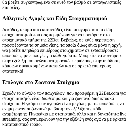
θα βρείτε συγκεντρωμένα σε αυτό τον βαθμό σε ανταγωνιστικές
εταιρείες.
Αθλητικές Αγορές και Είδη Στοιχηματισμού
Δεκάδες, ακόμα και εκατοντάδες είναι οι αγορές και τα είδη
στοιχηματισμού που σας περιμένουν για να ποντάρετε στο
στοιχηματικό τμήμα της 22Bet. Βεβαίως, σε κάθε περίπτωση
προσφέρονται τα σημεία νίκης, τα οποία όμως είναι μόνο η αρχή.
Θα βρείτε πληθώρα επιμέρους στοιχημάτων σε ενδιαφέρουσες
αποδόσεις, με επιλογές για κάθε γούστο. Μπορείτε να ποντάρετε
στην εξέλιξη του αγώνα ανά χρονικές περιόδους, στην απόδοση
κάποιων συγκεκριμένων παικτών και σε αρκετά επιμέρους
στατιστικά!
Επιλογές στο Ζωντανό Στοίχημα
Σχεδόν το σύνολο των παιχνιδιών, που προσφέρει η 22Bet.com για
στοιχηματισμό, είναι διαθέσιμα και για ζωντανό διαδικτυακό
στοίχημα. Η γκάμα των αγορών είναι μεγάλη, με τις αποδόσεις να
ενημερώνονται ζωντανά με βάση την εξέλιξη της κάθε
αναμέτρησης. Πινακάκια με στατιστικά, αλλά και η δυνατότητα live
streaming, σας ενημερώνουν για την εξέλιξη ενός αγώνα με αρκετά
κατατοπιστικό τρόπο.