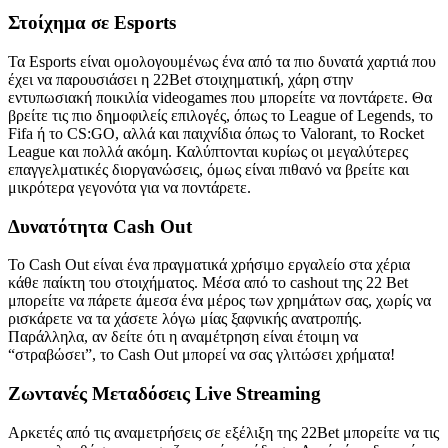
Στοίχημα σε Esports
Τα Esports είναι ομολογουμένως ένα από τα πιο δυνατά χαρτιά που
έχει να παρουσιάσει η 22Bet στοιχηματική, χάρη στην
εντυπωσιακή ποικιλία videogames που μπορείτε να ποντάρετε. Θα
βρείτε τις πιο δημοφιλείς επιλογές, όπως το League of Legends, το
Fifa ή το CS:GO, αλλά και παιχνίδια όπως το Valorant, το Rocket
League και πολλά ακόμη. Καλύπτονται κυρίως οι μεγαλύτερες
επαγγελματικές διοργανώσεις, όμως είναι πιθανό να βρείτε και
μικρότερα γεγονότα για να ποντάρετε.
Δυνατότητα Cash Out
Το Cash Out είναι ένα πραγματικά χρήσιμο εργαλείο στα χέρια
κάθε παίκτη του στοιχήματος. Μέσα από το cashout της 22 Bet
μπορείτε να πάρετε άμεσα ένα μέρος των χρημάτων σας, χωρίς να
ρισκάρετε να τα χάσετε λόγω μίας ξαφνικής ανατροπής.
Παράλληλα, αν δείτε ότι η αναμέτρηση είναι έτοιμη να
“στραβώσει”, το Cash Out μπορεί να σας γλιτώσει χρήματα!
Ζωντανές Μεταδόσεις Live Streaming
Αρκετές από τις αναμετρήσεις σε εξέλιξη της 22Bet μπορείτε να τις