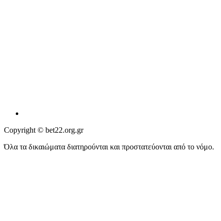
Copyright © bet22.org.gr
Όλα τα δικαιώματα διατηρούνται και προστατεύονται από το νόμο.